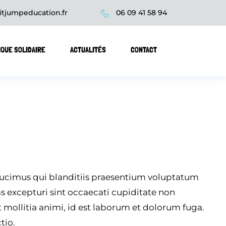
itjumpeducation.fr
06 09 41 58 94
IQUE SOLIDAIRE
ACTUALITÉS
CONTACT
ducimus qui blanditiis praesentium voluptatum
as excepturi sint occaecati cupiditate non
t mollitia animi, id est laborum et dolorum fuga.
tio.